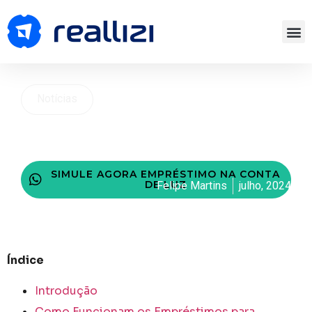
Notícias
Qual o Banco que Faz
Empréstimo para Autônomo:
Conheça!
SIMULE AGORA EMPRÉSTIMO NA CONTA
DE LUZ
Felipe Martins
julho, 2024
Índice
Introdução
Como Funcionam os Empréstimos para