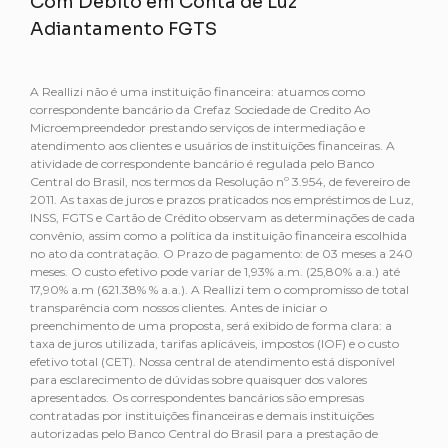
Com Débito em Conta de Luz
Adiantamento FGTS
A Reallizi não é uma instituição financeira: atuamos como
correspondente bancário da Crefaz Sociedade de Credito Ao
Microempreendedor prestando serviços de intermediação e
atendimento aos clientes e usuários de instituições financeiras. A
atividade de correspondente bancário é regulada pelo Banco
Central do Brasil, nos termos da Resolução nº 3.954, de fevereiro de
2011. As taxas de juros e prazos praticados nos empréstimos de Luz,
INSS, FGTS e Cartão de Crédito observam as determinações de cada
convênio, assim como a política da instituição financeira escolhida
no ato da contratação. O Prazo de pagamento: de 03 meses a 240
meses. O custo efetivo pode variar de 1,93% a.m. (25,80% a.a.) até
17,90% a.m (621.38% % a.a.). A Reallizi tem o compromisso de total
transparência com nossos clientes. Antes de iniciar o
preenchimento de uma proposta, será exibido de forma clara: a
taxa de juros utilizada, tarifas aplicáveis, impostos (IOF) e o custo
efetivo total (CET). Nossa central de atendimento está disponível
para esclarecimento de dúvidas sobre quaisquer dos valores
apresentados. Os correspondentes bancários são empresas
contratadas por instituições financeiras e demais instituições
autorizadas pelo Banco Central do Brasil para a prestação de