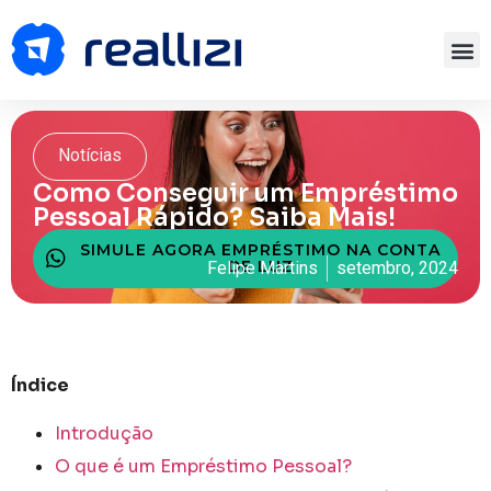
Notícias
Como Conseguir um Empréstimo
Pessoal Rápido? Saiba Mais!
SIMULE AGORA EMPRÉSTIMO NA CONTA
DE LUZ
Felipe Martins
setembro, 2024
Índice
Introdução
O que é um Empréstimo Pessoal?