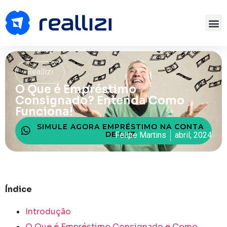
Reallizi
O Que é Empréstimo
Consignado? Entenda Como
Funciona!
SIMULE AGORA EMPRÉSTIMO NA CONTA
DE LUZ
Felipe Martins
abril, 2024
Índice
Introdução
O Que é Empréstimo Consignado e Como