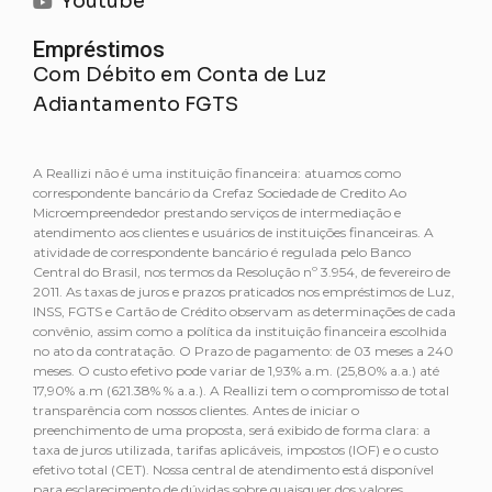
Youtube
Empréstimos
Com Débito em Conta de Luz
Adiantamento FGTS
A Reallizi não é uma instituição financeira: atuamos como
correspondente bancário da Crefaz Sociedade de Credito Ao
Microempreendedor prestando serviços de intermediação e
atendimento aos clientes e usuários de instituições financeiras. A
atividade de correspondente bancário é regulada pelo Banco
Central do Brasil, nos termos da Resolução nº 3.954, de fevereiro de
2011. As taxas de juros e prazos praticados nos empréstimos de Luz,
INSS, FGTS e Cartão de Crédito observam as determinações de cada
convênio, assim como a política da instituição financeira escolhida
no ato da contratação. O Prazo de pagamento: de 03 meses a 240
meses. O custo efetivo pode variar de 1,93% a.m. (25,80% a.a.) até
17,90% a.m (621.38% % a.a.). A Reallizi tem o compromisso de total
transparência com nossos clientes. Antes de iniciar o
preenchimento de uma proposta, será exibido de forma clara: a
taxa de juros utilizada, tarifas aplicáveis, impostos (IOF) e o custo
efetivo total (CET). Nossa central de atendimento está disponível
para esclarecimento de dúvidas sobre quaisquer dos valores