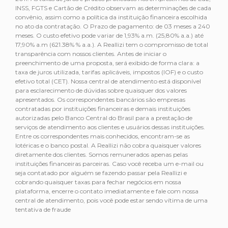
INSS, FGTS e Cartão de Crédito observam as determinações de cada
convênio, assim como a política da instituição financeira escolhida
no ato da contratação. O Prazo de pagamento: de 03 meses a 240
meses. O custo efetivo pode variar de 1,93% a.m. (25,80% a.a.) até
17,90% a.m (621.38% % a.a.). A Reallizi tem o compromisso de total
transparência com nossos clientes. Antes de iniciar o
preenchimento de uma proposta, será exibido de forma clara: a
taxa de juros utilizada, tarifas aplicáveis, impostos (IOF) e o custo
efetivo total (CET). Nossa central de atendimento está disponível
para esclarecimento de dúvidas sobre quaisquer dos valores
apresentados. Os correspondentes bancários são empresas
contratadas por instituições financeiras e demais instituições
autorizadas pelo Banco Central do Brasil para a prestação de
serviços de atendimento aos clientes e usuários dessas instituições.
Entre os correspondentes mais conhecidos, encontram-se as
lotéricas e o banco postal. A Reallizi não cobra quaisquer valores
diretamente dos clientes. Somos remunerados apenas pelas
instituições financeiras parceiras. Caso você receba um e-mail ou
seja contatado por alguém se fazendo passar pela Reallizi e
cobrando quaisquer taxas para fechar negócios em nossa
plataforma, encerre o contato imediatamente e fale com nossa
central de atendimento, pois você pode estar sendo vítima de uma
tentativa de fraude