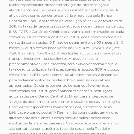
Microempreendedor prestando serviços de intermediação e
atendimento aos clientes e usuários de instituições financeiras. A
atividade de correspondente bancário é regulada pelo Banco
Central do Brasil, nos termos da Resolução nº 3.954, de fevereiro de
2011. As taxas de juros e prazos praticados nos empréstimos de Luz,
INSS, FGTS e Cartão de Crédito observam as determinações de cada
convênio, assim como a política da instituição financeira escolhida
no ato da contratação. O Prazo de pagamento: de 03 meses a 240
meses. O custo efetivo pode variar de 1,93% a.m. (25,80% a.a.) até
17,90% a.m (621.38% % a.a.). A Reallizi tem o compromisso de total
transparência com nossos clientes. Antes de iniciar o
preenchimento de uma proposta, será exibido de forma clara: a
taxa de juros utilizada, tarifas aplicáveis, impostos (IOF) e o custo
efetivo total (CET). Nossa central de atendimento está disponível
para esclarecimento de dúvidas sobre quaisquer dos valores
apresentados. Os correspondentes bancários são empresas
contratadas por instituições financeiras e demais instituições
autorizadas pelo Banco Central do Brasil para a prestação de
serviços de atendimento aos clientes e usuários dessas instituições.
Entre os correspondentes mais conhecidos, encontram-se as
lotéricas e o banco postal. A Reallizi não cobra quaisquer valores
diretamente dos clientes. Somos remunerados apenas pelas
instituições financeiras parceiras. Caso você receba um e-mail ou
seja contatado por alguém se fazendo passar pela Reallizi e
cobrando quaisquer taxas para fechar negócios em nossa