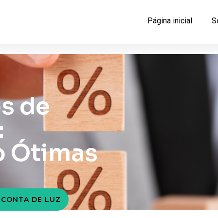
Página inicial
S
os de
:
o Ótimas
 CONTA DE LUZ