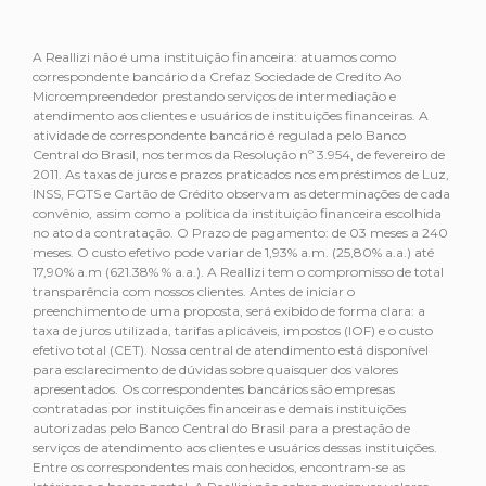
A Reallizi não é uma instituição financeira: atuamos como
correspondente bancário da Crefaz Sociedade de Credito Ao
Microempreendedor prestando serviços de intermediação e
atendimento aos clientes e usuários de instituições financeiras. A
atividade de correspondente bancário é regulada pelo Banco
Central do Brasil, nos termos da Resolução nº 3.954, de fevereiro de
2011. As taxas de juros e prazos praticados nos empréstimos de Luz,
INSS, FGTS e Cartão de Crédito observam as determinações de cada
convênio, assim como a política da instituição financeira escolhida
no ato da contratação. O Prazo de pagamento: de 03 meses a 240
meses. O custo efetivo pode variar de 1,93% a.m. (25,80% a.a.) até
17,90% a.m (621.38% % a.a.). A Reallizi tem o compromisso de total
transparência com nossos clientes. Antes de iniciar o
preenchimento de uma proposta, será exibido de forma clara: a
taxa de juros utilizada, tarifas aplicáveis, impostos (IOF) e o custo
efetivo total (CET). Nossa central de atendimento está disponível
para esclarecimento de dúvidas sobre quaisquer dos valores
apresentados. Os correspondentes bancários são empresas
contratadas por instituições financeiras e demais instituições
autorizadas pelo Banco Central do Brasil para a prestação de
serviços de atendimento aos clientes e usuários dessas instituições.
Entre os correspondentes mais conhecidos, encontram-se as