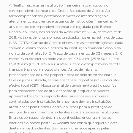
A Reallizi não é uma instituição financeira: atuamos como
correspondente bancário da Crefaz Sociedade de Credito Ao
Microempreendedor prestando serviços de intermediação e
atendimento aos clientes e usuários de instituições financeiras. A
atividade de correspondente bancário é regulada pelo Banco
Central do Brasil, nos termos da Resolução nº 3.954, de fevereiro de
2011. As taxas de juros e prazos praticados nos empréstimos de Luz,
INSS, FGTS e Cartão de Crédito observam as determinações de cada
convênio, assim como a política da instituição financeira escolhida
no ato da contratação. O Prazo de pagamento: de 03 meses a 240
meses. O custo efetivo pode variar de 1,93% a.m. (25,80% a.a.) até
17,90% a.m (621.38% % a.a.). A Reallizi tem o compromisso de total
transparência com nossos clientes. Antes de iniciar o
preenchimento de uma proposta, será exibido de forma clara: a
taxa de juros utilizada, tarifas aplicáveis, impostos (IOF) e o custo
efetivo total (CET). Nossa central de atendimento está disponível
para esclarecimento de dúvidas sobre quaisquer dos valores
apresentados. Os correspondentes bancários são empresas
contratadas por instituições financeiras e demais instituições
autorizadas pelo Banco Central do Brasil para a prestação de
serviços de atendimento aos clientes e usuários dessas instituições.
Entre os correspondentes mais conhecidos, encontram-se as
lotéricas e o banco postal. A Reallizi não cobra quaisquer valores
diretamente dos clientes. Somos remunerados apenas pelas