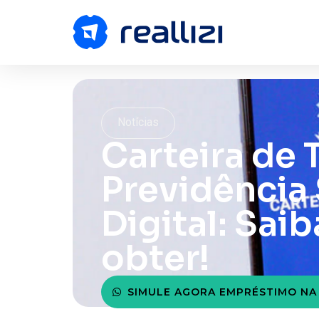
Notícias
Carteira de 
Previdência 
Digital: Sai
obter!
SIMULE AGORA EMPRÉSTIMO NA