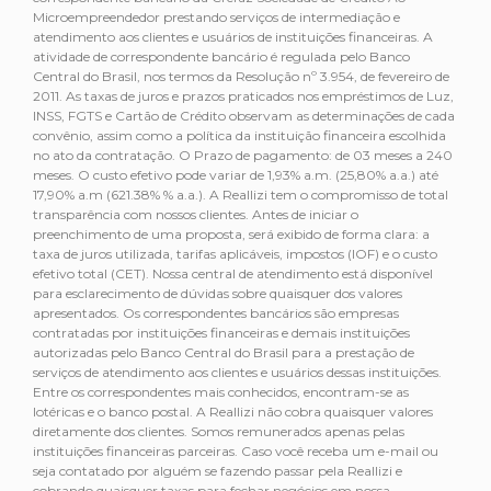
Microempreendedor prestando serviços de intermediação e
atendimento aos clientes e usuários de instituições financeiras. A
atividade de correspondente bancário é regulada pelo Banco
Central do Brasil, nos termos da Resolução nº 3.954, de fevereiro de
2011. As taxas de juros e prazos praticados nos empréstimos de Luz,
INSS, FGTS e Cartão de Crédito observam as determinações de cada
convênio, assim como a política da instituição financeira escolhida
no ato da contratação. O Prazo de pagamento: de 03 meses a 240
meses. O custo efetivo pode variar de 1,93% a.m. (25,80% a.a.) até
17,90% a.m (621.38% % a.a.). A Reallizi tem o compromisso de total
transparência com nossos clientes. Antes de iniciar o
preenchimento de uma proposta, será exibido de forma clara: a
taxa de juros utilizada, tarifas aplicáveis, impostos (IOF) e o custo
efetivo total (CET). Nossa central de atendimento está disponível
para esclarecimento de dúvidas sobre quaisquer dos valores
apresentados. Os correspondentes bancários são empresas
contratadas por instituições financeiras e demais instituições
autorizadas pelo Banco Central do Brasil para a prestação de
serviços de atendimento aos clientes e usuários dessas instituições.
Entre os correspondentes mais conhecidos, encontram-se as
lotéricas e o banco postal. A Reallizi não cobra quaisquer valores
diretamente dos clientes. Somos remunerados apenas pelas
instituições financeiras parceiras. Caso você receba um e-mail ou
seja contatado por alguém se fazendo passar pela Reallizi e
cobrando quaisquer taxas para fechar negócios em nossa