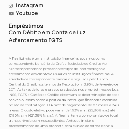
Instagram
Youtube
Empréstimos
Com Débito em Conta de Luz
Adiantamento FGTS
A Reallizi não é uma instituição financeira: atuamos como
correspondente bancário da Crefaz Sociedade de Credito Ao
Microempreendedor prestando serviços de intermediação e
atendimento aos clientes e usuários de instituições financeiras. A
atividade de correspondente bancário é regulada pelo Banco
Central do Brasil, nos termos da Resolução nº 3.954, de fevereiro de
2011. As taxas de juros e prazos praticados nos empréstimos de Luz,
INSS, FGTS e Cartão de Crédito observam as determinações de cada
convênio, assim como a política da instituição financeira escolhida
no ato da contratação. O Prazo de pagamento: de 03 meses a 240
meses. O custo efetivo pode variar de 1,93% a.m. (25,80% a.a.) até
17,90% a.m (621.38% % a.a.). A Reallizi tem o compromisso de total
transparência com nossos clientes. Antes de iniciar o
preenchimento de uma proposta, será exibido de forma clara: a