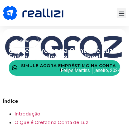
Notícias
O Que é Crefaz na Conta de Luz?
Entenda Todos os Detalhes!
SIMULE AGORA EMPRÉSTIMO NA CONTA
DE LUZ
Felipe Martins
janeiro, 2024
Índice
Introdução
O Que é Crefaz na Conta de Luz