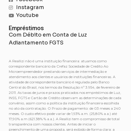
Instagram
Youtube
Empréstimos
Com Débito em Conta de Luz
Adiantamento FGTS
A Reallizi não é uma instituição financeira: atuamos como
correspondente bancário da Crefaz Sociedade de Credito Ao
Microempreendedor prestando serviços de intermediação e
atendimento aos clientes e usuários de instituições financeiras. A
atividade de correspondente bancário é regulada pelo Banco
Central do Brasil, nos termos da Resolução nº 3.954, de fevereiro de
2011. As taxas de juros e prazos praticados nos empréstimos de Luz,
INSS, FGTS e Cartão de Crédito observam as determinações de cada
convênio, assim como a política da instituição financeira escolhida
no ato da contratação. O Prazo de pagamento: de 03 meses a 240
meses. O custo efetivo pode variar de 1,93% a.m. (25,80% a.a.) até
17,90% a.m (621.38% % a.a.). A Reallizi tem o compromisso de total
transparência com nossos clientes. Antes de iniciar o
preenchimento de uma proposta, será exibido de forma clara: a