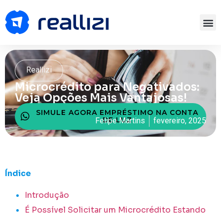
Reallizi
Microcrédito para Negativados:
Veja Opções Mais Vantajosas!
SIMULE AGORA EMPRÉSTIMO NA CONTA
DE LUZ
Felipe Martins
fevereiro, 2025
Índice
Introdução
É Possível Solicitar um Microcrédito Estando