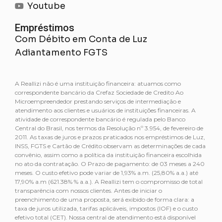
Youtube
Empréstimos
Com Débito em Conta de Luz
Adiantamento FGTS
A Reallizi não é uma instituição financeira: atuamos como
correspondente bancário da Crefaz Sociedade de Credito Ao
Microempreendedor prestando serviços de intermediação e
atendimento aos clientes e usuários de instituições financeiras. A
atividade de correspondente bancário é regulada pelo Banco
Central do Brasil, nos termos da Resolução nº 3.954, de fevereiro de
2011. As taxas de juros e prazos praticados nos empréstimos de Luz,
INSS, FGTS e Cartão de Crédito observam as determinações de cada
convênio, assim como a política da instituição financeira escolhida
no ato da contratação. O Prazo de pagamento: de 03 meses a 240
meses. O custo efetivo pode variar de 1,93% a.m. (25,80% a.a.) até
17,90% a.m (621.38% % a.a.). A Reallizi tem o compromisso de total
transparência com nossos clientes. Antes de iniciar o
preenchimento de uma proposta, será exibido de forma clara: a
taxa de juros utilizada, tarifas aplicáveis, impostos (IOF) e o custo
efetivo total (CET). Nossa central de atendimento está disponível