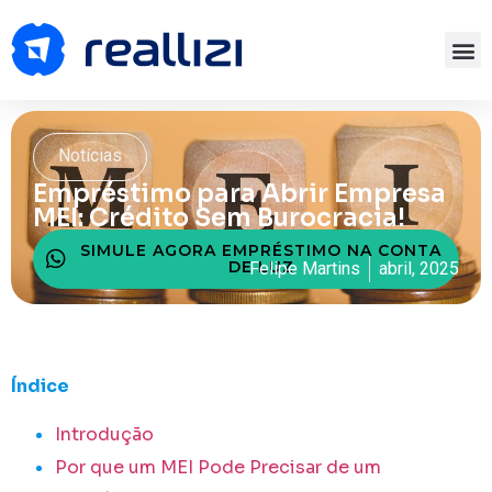
Notícias
Empréstimo para Abrir Empresa
MEI: Crédito Sem Burocracia!
SIMULE AGORA EMPRÉSTIMO NA CONTA
DE LUZ
Felipe Martins
abril, 2025
Índice
Introdução
Por que um MEI Pode Precisar de um