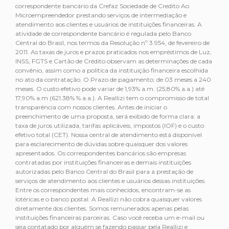
correspondente bancário da Crefaz Sociedade de Credito Ao
Microempreendedor prestando serviços de intermediação e
atendimento aos clientes e usuários de instituições financeiras. A
atividade de correspondente bancário é regulada pelo Banco
Central do Brasil, nos termos da Resolução nº 3.954, de fevereiro de
2011. As taxas de juros e prazos praticados nos empréstimos de Luz,
INSS, FGTS e Cartão de Crédito observam as determinações de cada
convênio, assim como a política da instituição financeira escolhida
no ato da contratação. O Prazo de pagamento: de 03 meses a 240
meses. O custo efetivo pode variar de 1,93% a.m. (25,80% a.a.) até
17,90% a.m (621.38% % a.a.). A Reallizi tem o compromisso de total
transparência com nossos clientes. Antes de iniciar o
preenchimento de uma proposta, será exibido de forma clara: a
taxa de juros utilizada, tarifas aplicáveis, impostos (IOF) e o custo
efetivo total (CET). Nossa central de atendimento está disponível
para esclarecimento de dúvidas sobre quaisquer dos valores
apresentados. Os correspondentes bancários são empresas
contratadas por instituições financeiras e demais instituições
autorizadas pelo Banco Central do Brasil para a prestação de
serviços de atendimento aos clientes e usuários dessas instituições.
Entre os correspondentes mais conhecidos, encontram-se as
lotéricas e o banco postal. A Reallizi não cobra quaisquer valores
diretamente dos clientes. Somos remunerados apenas pelas
instituições financeiras parceiras. Caso você receba um e-mail ou
seja contatado por alguém se fazendo passar pela Reallizi e