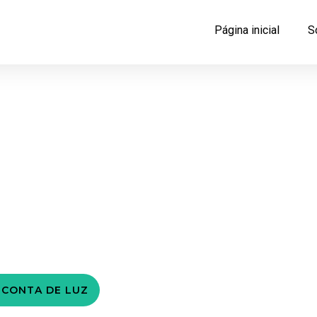
Página inicial
S
os do
na Conta de
Fortaleza:
 CONTA DE LUZ