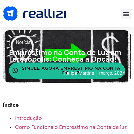
Notícias
Empréstimo na Conta de Luz em
Teresópolis: Conheça a Opção!
SIMULE AGORA EMPRÉSTIMO NA CONTA
DE LUZ
Felipe Martins
março, 2024
Índice
Introdução
Como Funciona o Empréstimo na Conta de luz