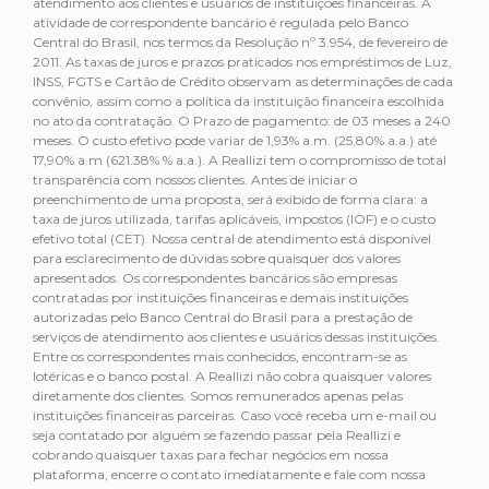
atendimento aos clientes e usuários de instituições financeiras. A
atividade de correspondente bancário é regulada pelo Banco
Central do Brasil, nos termos da Resolução nº 3.954, de fevereiro de
2011. As taxas de juros e prazos praticados nos empréstimos de Luz,
INSS, FGTS e Cartão de Crédito observam as determinações de cada
convênio, assim como a política da instituição financeira escolhida
no ato da contratação. O Prazo de pagamento: de 03 meses a 240
meses. O custo efetivo pode variar de 1,93% a.m. (25,80% a.a.) até
17,90% a.m (621.38% % a.a.). A Reallizi tem o compromisso de total
transparência com nossos clientes. Antes de iniciar o
preenchimento de uma proposta, será exibido de forma clara: a
taxa de juros utilizada, tarifas aplicáveis, impostos (IOF) e o custo
efetivo total (CET). Nossa central de atendimento está disponível
para esclarecimento de dúvidas sobre quaisquer dos valores
apresentados. Os correspondentes bancários são empresas
contratadas por instituições financeiras e demais instituições
autorizadas pelo Banco Central do Brasil para a prestação de
serviços de atendimento aos clientes e usuários dessas instituições.
Entre os correspondentes mais conhecidos, encontram-se as
lotéricas e o banco postal. A Reallizi não cobra quaisquer valores
diretamente dos clientes. Somos remunerados apenas pelas
instituições financeiras parceiras. Caso você receba um e-mail ou
seja contatado por alguém se fazendo passar pela Reallizi e
cobrando quaisquer taxas para fechar negócios em nossa
plataforma, encerre o contato imediatamente e fale com nossa