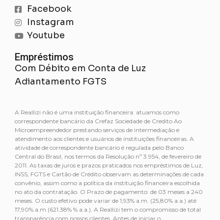
Facebook
Instagram
Youtube
Empréstimos
Com Débito em Conta de Luz
Adiantamento FGTS
A Reallizi não é uma instituição financeira: atuamos como
correspondente bancário da Crefaz Sociedade de Credito Ao
Microempreendedor prestando serviços de intermediação e
atendimento aos clientes e usuários de instituições financeiras. A
atividade de correspondente bancário é regulada pelo Banco
Central do Brasil, nos termos da Resolução nº 3.954, de fevereiro de
2011. As taxas de juros e prazos praticados nos empréstimos de Luz,
INSS, FGTS e Cartão de Crédito observam as determinações de cada
convênio, assim como a política da instituição financeira escolhida
no ato da contratação. O Prazo de pagamento: de 03 meses a 240
meses. O custo efetivo pode variar de 1,93% a.m. (25,80% a.a.) até
17,90% a.m (621.38% % a.a.). A Reallizi tem o compromisso de total
transparência com nossos clientes. Antes de iniciar o