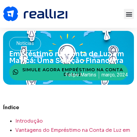
Notícias
Empréstimo na Conta de Luz em
Maricá: Uma Solução Financeira
SIMULE AGORA EMPRÉSTIMO NA CONTA
DE LUZ
Felipe Martins
março, 2024
Índice
Introdução
Vantagens do Empréstimo na Conta de Luz em