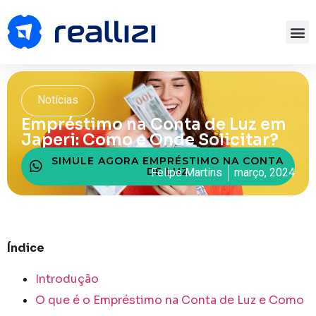
Notícias
Empréstimo na Conta de Luz em
Japeri: Como e Onde Solicitar?
SIMULE AGORA EMPRÉSTIMO NA CONTA
DE LUZ
Felipe Martins
março, 2024
Índice
Introdução
O que é o Empréstimo na Conta de Luz e Como