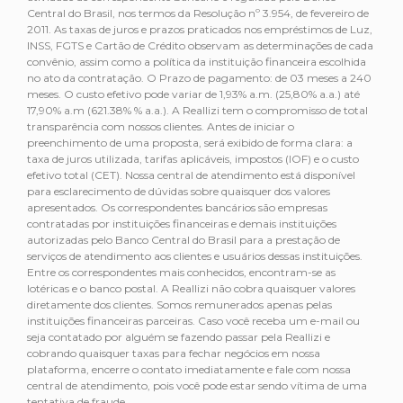
Central do Brasil, nos termos da Resolução nº 3.954, de fevereiro de
2011. As taxas de juros e prazos praticados nos empréstimos de Luz,
INSS, FGTS e Cartão de Crédito observam as determinações de cada
convênio, assim como a política da instituição financeira escolhida
no ato da contratação. O Prazo de pagamento: de 03 meses a 240
meses. O custo efetivo pode variar de 1,93% a.m. (25,80% a.a.) até
17,90% a.m (621.38% % a.a.). A Reallizi tem o compromisso de total
transparência com nossos clientes. Antes de iniciar o
preenchimento de uma proposta, será exibido de forma clara: a
taxa de juros utilizada, tarifas aplicáveis, impostos (IOF) e o custo
efetivo total (CET). Nossa central de atendimento está disponível
para esclarecimento de dúvidas sobre quaisquer dos valores
apresentados. Os correspondentes bancários são empresas
contratadas por instituições financeiras e demais instituições
autorizadas pelo Banco Central do Brasil para a prestação de
serviços de atendimento aos clientes e usuários dessas instituições.
Entre os correspondentes mais conhecidos, encontram-se as
lotéricas e o banco postal. A Reallizi não cobra quaisquer valores
diretamente dos clientes. Somos remunerados apenas pelas
instituições financeiras parceiras. Caso você receba um e-mail ou
seja contatado por alguém se fazendo passar pela Reallizi e
cobrando quaisquer taxas para fechar negócios em nossa
plataforma, encerre o contato imediatamente e fale com nossa
central de atendimento, pois você pode estar sendo vítima de uma
tentativa de fraude