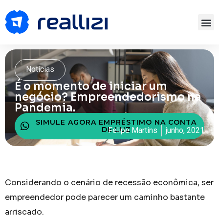
Notícias
É o momento de iniciar um
negócio? Empreendedorismo na
Pandemia.
SIMULE AGORA EMPRÉSTIMO NA CONTA
DE LUZ
Felipe Martins
junho, 2021
Considerando o cenário de recessão econômica, ser
empreendedor pode parecer um caminho bastante
arriscado.