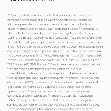
A Reallizi não é uma instituição financeira: atuamos como
correspondente bancário da Crefaz Sociedade de Credito Ao
Microempreendedor prestando serviços de intermediação e
atendimento aos clientes e usuários de instituições financeiras. A
atividade de correspondente bancário é regulada pelo Banco
Central do Brasil, nos termos da Resolução nº 3.954, de fevereiro de
2011. As taxas de juros e prazos praticados nos empréstimos de Luz,
INSS, FGTS e Cartão de Crédito observam as determinações de cada
convênio, assim como a política da instituição financeira escolhida
no ato da contratação. O Prazo de pagamento: de 03 meses a 240
meses. O custo efetivo pode variar de 1,93% a.m. (25,80% a.a.) até
17,90% a.m (621.38% % a.a.). A Reallizi tem o compromisso de total
transparência com nossos clientes. Antes de iniciar o
preenchimento de uma proposta, será exibido de forma clara: a
taxa de juros utilizada, tarifas aplicáveis, impostos (IOF) e o custo
efetivo total (CET). Nossa central de atendimento está disponível
para esclarecimento de dúvidas sobre quaisquer dos valores
apresentados. Os correspondentes bancários são empresas
contratadas por instituições financeiras e demais instituições
autorizadas pelo Banco Central do Brasil para a prestação de
serviços de atendimento aos clientes e usuários dessas instituições.
Entre os correspondentes mais conhecidos, encontram-se as