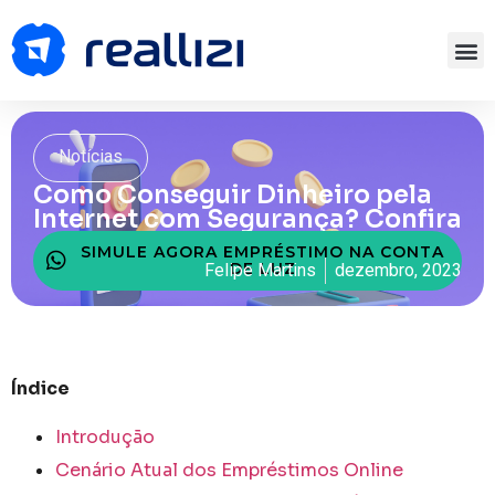
Notícias
Como Conseguir Dinheiro pela
Internet com Segurança? Confira
SIMULE AGORA EMPRÉSTIMO NA CONTA
DE LUZ
Felipe Martins
dezembro, 2023
Índice
Introdução
Cenário Atual dos Empréstimos Online