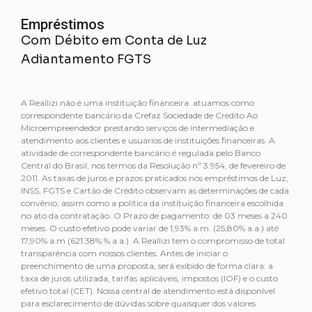
Empréstimos
Com Débito em Conta de Luz
Adiantamento FGTS
A Reallizi não é uma instituição financeira: atuamos como
correspondente bancário da Crefaz Sociedade de Credito Ao
Microempreendedor prestando serviços de intermediação e
atendimento aos clientes e usuários de instituições financeiras. A
atividade de correspondente bancário é regulada pelo Banco
Central do Brasil, nos termos da Resolução nº 3.954, de fevereiro de
2011. As taxas de juros e prazos praticados nos empréstimos de Luz,
INSS, FGTS e Cartão de Crédito observam as determinações de cada
convênio, assim como a política da instituição financeira escolhida
no ato da contratação. O Prazo de pagamento: de 03 meses a 240
meses. O custo efetivo pode variar de 1,93% a.m. (25,80% a.a.) até
17,90% a.m (621.38% % a.a.). A Reallizi tem o compromisso de total
transparência com nossos clientes. Antes de iniciar o
preenchimento de uma proposta, será exibido de forma clara: a
taxa de juros utilizada, tarifas aplicáveis, impostos (IOF) e o custo
efetivo total (CET). Nossa central de atendimento está disponível
para esclarecimento de dúvidas sobre quaisquer dos valores