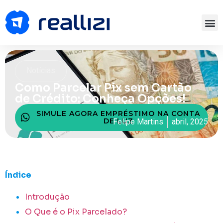
Notícias
Como Parcelar Pix sem Cartão
de Crédito: Conheça Opções!
SIMULE AGORA EMPRÉSTIMO NA CONTA
DE LUZ
Felipe Martins
abril, 2025
Índice
Introdução
O Que é o Pix Parcelado?