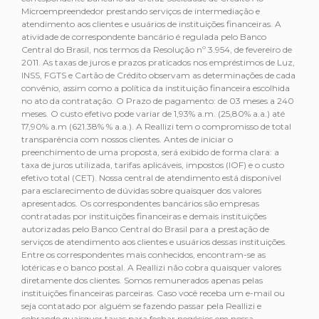
Microempreendedor prestando serviços de intermediação e
atendimento aos clientes e usuários de instituições financeiras. A
atividade de correspondente bancário é regulada pelo Banco
Central do Brasil, nos termos da Resolução nº 3.954, de fevereiro de
2011. As taxas de juros e prazos praticados nos empréstimos de Luz,
INSS, FGTS e Cartão de Crédito observam as determinações de cada
convênio, assim como a política da instituição financeira escolhida
no ato da contratação. O Prazo de pagamento: de 03 meses a 240
meses. O custo efetivo pode variar de 1,93% a.m. (25,80% a.a.) até
17,90% a.m (621.38% % a.a.). A Reallizi tem o compromisso de total
transparência com nossos clientes. Antes de iniciar o
preenchimento de uma proposta, será exibido de forma clara: a
taxa de juros utilizada, tarifas aplicáveis, impostos (IOF) e o custo
efetivo total (CET). Nossa central de atendimento está disponível
para esclarecimento de dúvidas sobre quaisquer dos valores
apresentados. Os correspondentes bancários são empresas
contratadas por instituições financeiras e demais instituições
autorizadas pelo Banco Central do Brasil para a prestação de
serviços de atendimento aos clientes e usuários dessas instituições.
Entre os correspondentes mais conhecidos, encontram-se as
lotéricas e o banco postal. A Reallizi não cobra quaisquer valores
diretamente dos clientes. Somos remunerados apenas pelas
instituições financeiras parceiras. Caso você receba um e-mail ou
seja contatado por alguém se fazendo passar pela Reallizi e
cobrando quaisquer taxas para fechar negócios em nossa