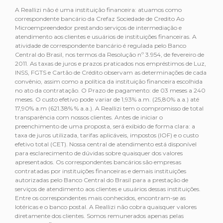
A Reallizi não é uma instituição financeira: atuamos como
correspondente bancário da Crefaz Sociedade de Credito Ao
Microempreendedor prestando serviços de intermediação e
atendimento aos clientes e usuários de instituições financeiras. A
atividade de correspondente bancário é regulada pelo Banco
Central do Brasil, nos termos da Resolução nº 3.954, de fevereiro de
2011. As taxas de juros e prazos praticados nos empréstimos de Luz,
INSS, FGTS e Cartão de Crédito observam as determinações de cada
convênio, assim como a política da instituição financeira escolhida
no ato da contratação. O Prazo de pagamento: de 03 meses a 240
meses. O custo efetivo pode variar de 1,93% a.m. (25,80% a.a.) até
17,90% a.m (621.38% % a.a.). A Reallizi tem o compromisso de total
transparência com nossos clientes. Antes de iniciar o
preenchimento de uma proposta, será exibido de forma clara: a
taxa de juros utilizada, tarifas aplicáveis, impostos (IOF) e o custo
efetivo total (CET). Nossa central de atendimento está disponível
para esclarecimento de dúvidas sobre quaisquer dos valores
apresentados. Os correspondentes bancários são empresas
contratadas por instituições financeiras e demais instituições
autorizadas pelo Banco Central do Brasil para a prestação de
serviços de atendimento aos clientes e usuários dessas instituições.
Entre os correspondentes mais conhecidos, encontram-se as
lotéricas e o banco postal. A Reallizi não cobra quaisquer valores
diretamente dos clientes. Somos remunerados apenas pelas